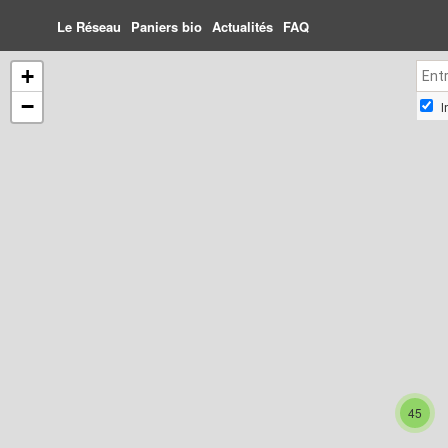
Le Réseau
Paniers bio
Actualités
FAQ
+
−
I
45