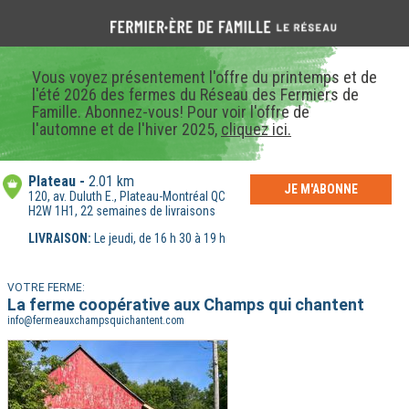
Vous voyez présentement l'offre du printemps et de
l'été 2026 des fermes du Réseau des Fermiers de
Famille. Abonnez-vous! Pour voir l'offre de
l'automne et de l'hiver 2025,
cliquez ici.
Plateau
2.01 km
JE M'ABONNE
120, av. Duluth E., Plateau-Montréal QC
H2W 1H1, 22 semaines de livraisons
LIVRAISON:
Le jeudi, de 16 h 30 à 19 h
VOTRE FERME:
La ferme coopérative aux Champs qui chantent
info@fermeauxchampsquichantent.com