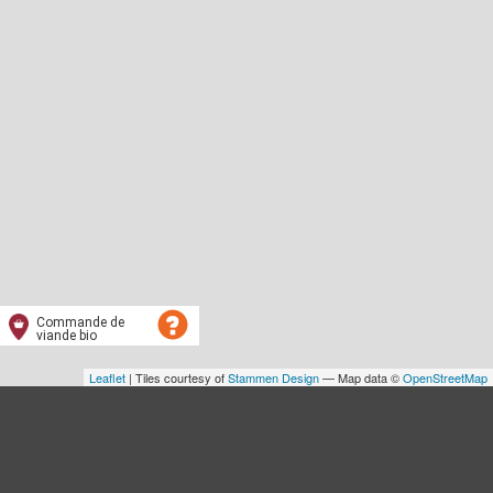
Commande de
viande bio
Leaflet
| Tiles courtesy of
Stammen Design
— Map data ©
OpenStreetMap