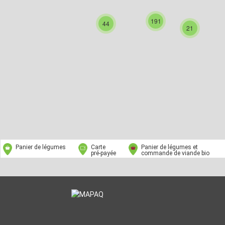
191
44
21
Panier de légumes
Carte
Panier de légumes et
pré‑payée
commande de viande bio