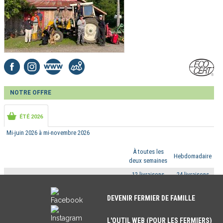
NOTRE OFFRE
ÉTÉ 2026
Mi-juin 2026 à mi-novembre 2026
À toutes les
Hebdomadaire
deux semaines
12 livraisons
24 livraisons
À partir de
À partir de
UNIQUEMENT DES ŒUFS
2.50 $ par
2.50 $ par
DEVENIR FERMIER DE FAMILLE
panier
panier
12 livraisons
24 livraisons
L'OUTIL WEB (POUR LES FERMIERS)