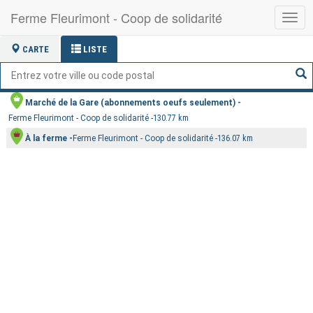
Ferme Fleurimont - Coop de solidarité
Basc
la
navig
CARTE
LISTE
Marché de la Gare (abonnements oeufs seulement)
Ferme Fleurimont - Coop de solidarité
130.77 km
À la ferme
Ferme Fleurimont - Coop de solidarité
136.07 km