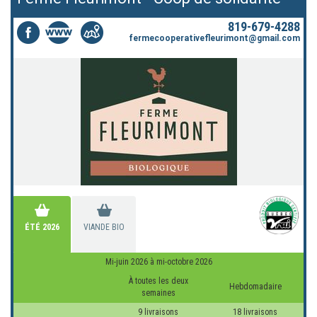
819-679-4288
fermecooperativefleurimont@gmail.com
ÉTÉ 2026
VIANDE BIO
Mi-juin 2026 à mi-octobre 2026
À toutes les deux
Hebdomadaire
semaines
9 livraisons
18 livraisons