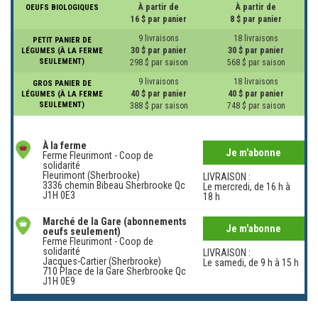
À partir de
À partir de
OEUFS BIOLOGIQUES
16 $ par panier
8 $ par panier
9 livraisons
18 livraisons
PETIT PANIER DE
30 $ par panier
30 $ par panier
LÉGUMES (À LA FERME
SEULEMENT)
298 $ par saison
568 $ par saison
9 livraisons
18 livraisons
GROS PANIER DE
40 $ par panier
40 $ par panier
LÉGUMES (À LA FERME
SEULEMENT)
388 $ par saison
748 $ par saison
À la ferme
Je m'abonne
Ferme Fleurimont - Coop de
solidarité
Fleurimont (Sherbrooke)
LIVRAISON :
3336 chemin Bibeau Sherbrooke Qc
Le mercredi, de 16 h à
J1H 0E3
18 h
Marché de la Gare (abonnements
Je m'abonne
oeufs seulement)
Ferme Fleurimont - Coop de
solidarité
LIVRAISON :
Jacques-Cartier (Sherbrooke)
Le samedi, de 9 h à 15 h
710 Place de la Gare Sherbrooke Qc
J1H 0E9