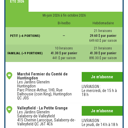
ÉTÉ 2026
Mi-juin 2026 à fin octobre 2026
Bi-hedbo
Hebdomadaire
21 livraisons
—
29.60 $ par panier
PETIT (~6 PORTIONS)
649.60 $ par saison
10 livraisons
21 livraisons
41.30 $ par panier
41.30 $ par panier
FAMILIAL (~9 PORTIONS)
441 $ par saison
895.30 $ par saison
Marché Fermier du Comté de
Je m'abonne
Huntingdon
Les Jardins Glenelm
Huntingdon
LIVRAISON :
Parc Prince-Arthur, 1H0, Rue
Le mercredi, de 15 h à
Dalhousie (coin King), Huntingdon
18 h
QC J0S
Valleyfield - La Petite Grange
Je m'abonne
Les Jardins Glenelm
Salaberry-de-Valleyfield
415 Chemin Larocque, Salaberry-de-
LIVRAISON :
Valleyfield QC J6T 4C6
Le jeudi, de 14 h à 18 h