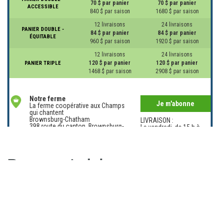
70 $ par panier
70 $ par panier
ACCESSIBLE
840 $ par saison
1680 $ par saison
12 livraisons
24 livraisons
PANIER DOUBLE -
84 $ par panier
84 $ par panier
ÉQUITABLE
960 $ par saison
1920 $ par saison
12 livraisons
24 livraisons
120 $ par panier
120 $ par panier
PANIER TRIPLE
1468 $ par saison
2908 $ par saison
Notre ferme
Je m'abonne
La ferme coopérative aux Champs
qui chantent
Brownsburg-Chatham
LIVRAISON :
398 route du canton, Brownsburg-
Le vendredi, de 15 h à
Chatham, Qc, libre service pendant
18 h
la semaine
Plateau
Pourquoi s’abonner aux
Je m'abonne
La ferme coopérative aux Champs
qui chantent
paniers bio?
Le Plateau-Mont-Royal (Montréal)
LIVRAISON :
120, av. Duluth E., Plateau-Montréal
Le jeudi, de 16 h 30 à
QC H2W 1H1, 22 semaines de
19 h
livraisons
Les paniers bio sont LA solution pour
manger bio, local
et de manière
solidaire
avec les fermiers·ères de votre région!
Cueillis la veille
et à
Rosemont
maturité, les légumes bio sont
livrés près de chez vous
ou de votre